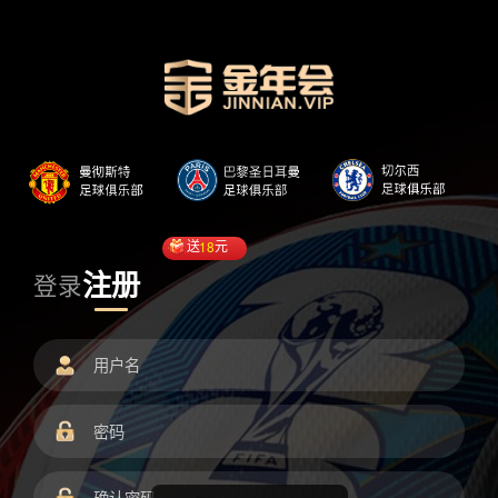
送
18
元
注册
登录