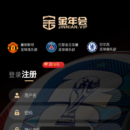
送
18
元
注册
登录