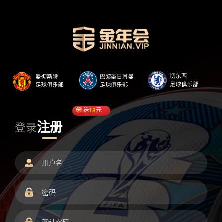
送
18
元
注册
登录