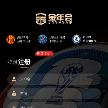
送
18
元
注册
登录