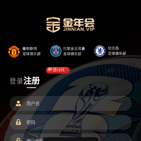
送
18
元
注册
登录