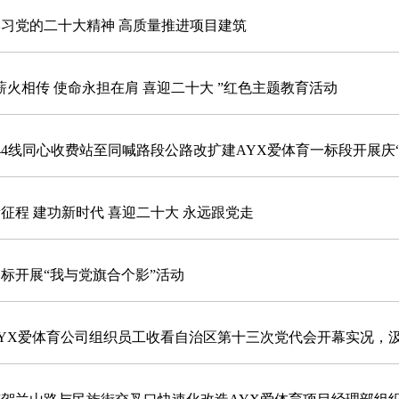
习党的二十大精神 高质量推进项目建筑
薪火相传 使命永担在肩 喜迎二十大 ”红色主题教育活动
44线同心收费站至同喊路段公路改扩建AYX爱体育一标段开展庆
征程 建功新时代 喜迎二十大 永远跟党走
标开展“我与党旗合个影”活动
YX爱体育公司组织员工收看自治区第十三次党代会开幕实况，