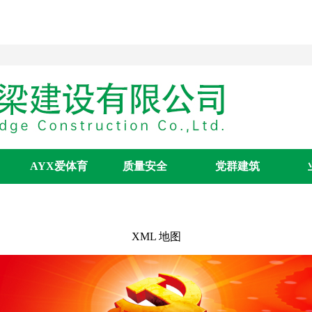
AYX爱体育
质量安全
党群建筑
建筑
XML 地图