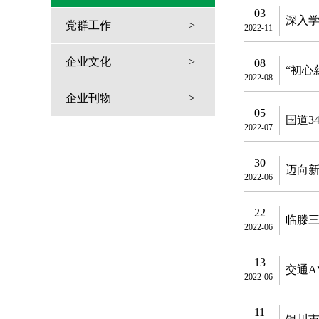
03
深入学
党群工作
>
2022-11
企业文化
>
08
“初心
2022-08
企业刊物
>
05
国道3
2022-07
30
迈向新
2022-06
22
临滕三
2022-06
13
交通A
2022-06
11