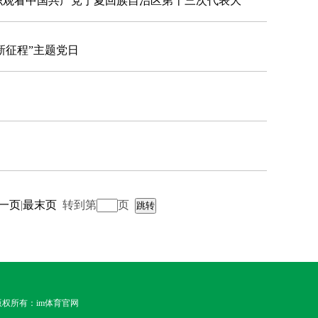
织观看中国共产党宁夏回族自治区第十三次代表大
新征程”主题党日
一页
|
最末页
转到第
页
版权所有：im体育官网