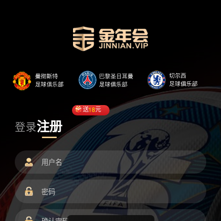
送
18
元
注册
登录