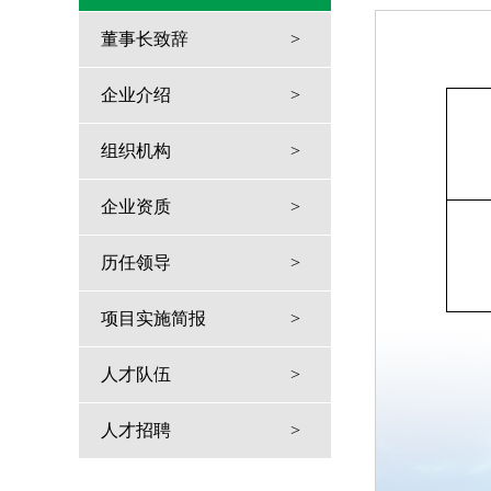
董事长致辞
>
企业介绍
>
组织机构
>
企业资质
>
历任领导
>
项目实施简报
>
人才队伍
>
人才招聘
>