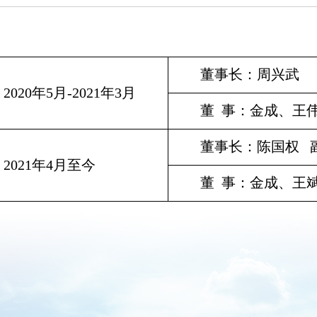
董事长：周兴武
2020年5月-2021年3月
董 事：金成、王
董事长：陈国权 
2021年4月至今
董 事：金成、王