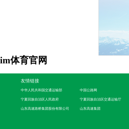
im体育官网
友情链接
中华人民共和国交通运输部
中国公路网
宁夏回族自治区人民政府
宁夏回族自治区交通运输厅
山东高速路桥集团股份有限公司
山东高速集团