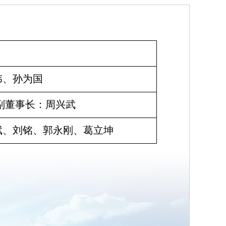
伟、孙为国
副董事长：周兴武
斌、刘铭、郭永刚、葛立坤