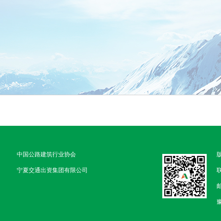
中国公路建筑行业协会
宁夏交通出资集团有限公司
邮
豫