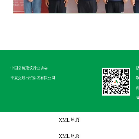
中国公路建筑行业协会
宁夏交通出资集团有限公司
邮
豫
XML 地图
XML 地图