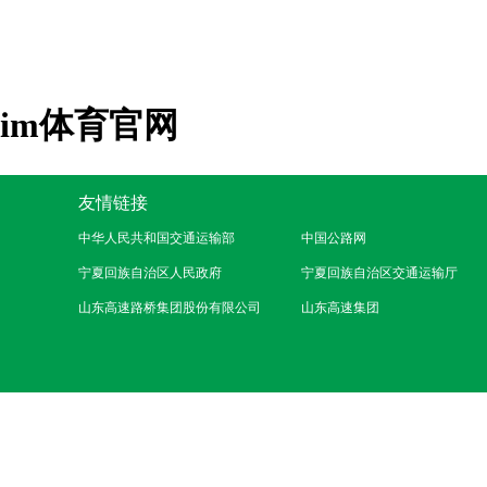
im体育官网
友情链接
中华人民共和国交通运输部
中国公路网
宁夏回族自治区人民政府
宁夏回族自治区交通运输厅
山东高速路桥集团股份有限公司
山东高速集团