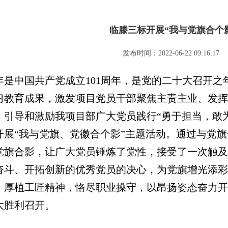
临滕三标开展“我与党旗合个
发布时间：2022-06-22 09:16:17
22年是中国共产党成立101周年，是党的二十大召开
习教育成果，激发项目党员干部聚焦主责主业、发挥
，引导和激励我项目部广大党员践行“勇于担当，敢为
开展“我与党旗、党徽合个影”主题活动。通过与党旗合
党旗合影，让广大党员锤炼了党性，接受了一次触及
奋斗、开拓创新的优秀党员的决心，为党旗增光添彩
，厚植工匠精神，恪尽职业操守，以昂扬姿态奋力开
大胜利召开。