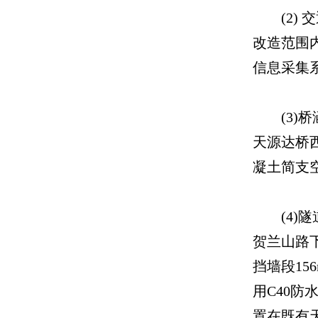
(2)
改造范围
信息采集
(3)
天源达桥
凝土简支空
(4)
贺兰山路
挡墙段15
用C40
置在既有