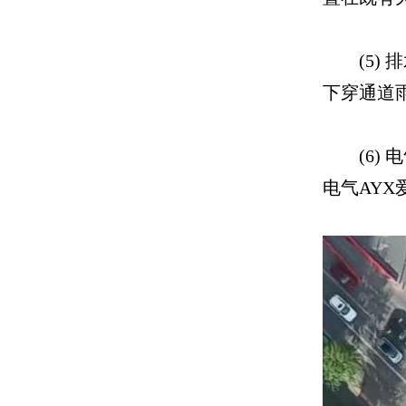
(5)
下穿通道
(6)
电气AY