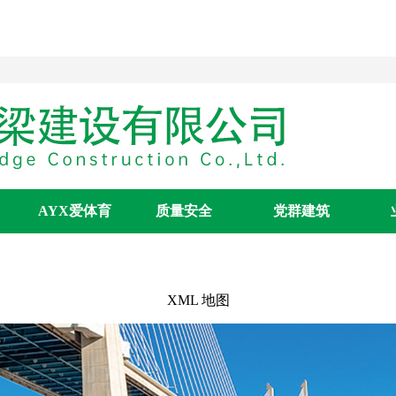
AYX爱体育
质量安全
党群建筑
建筑
XML 地图