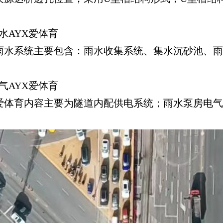
 排水AYX爱体育
雨水系统主要包含：雨水收集系统、集水沉砂池、雨
 电气AYX爱体育
X爱体育内容主要为隧道内配供电系统；雨水泵房电