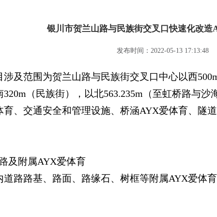
银川市贺兰山路与民族街交叉口快速化改造A
发布时间：2022-05-13 17:13:48
目涉及范围为贺兰山路与民族街交叉口中心以西500m
320m（民族街），以北563.235m（至虹桥路
体育、交通安全和管理设施、桥涵AYX爱体育、隧道A
。
 道路及附属AYX爱体育
内道路路基、路面、路缘石、树框等附属AYX爱体