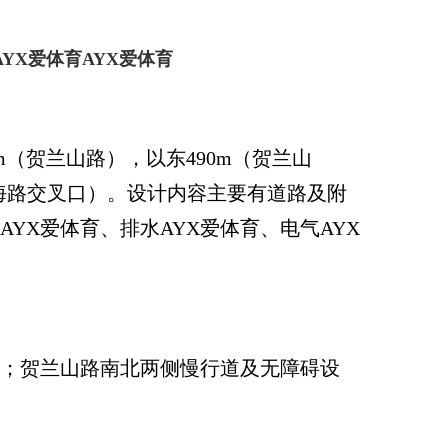
YX爱体育AYX爱体育
（贺兰山路），以东490m（贺兰山
与沙海路交叉口）。设计内容主要有道路及附
YX爱体育、排水AYX爱体育、电气AYX
育；贺兰山路南北两侧慢行道及无障碍设