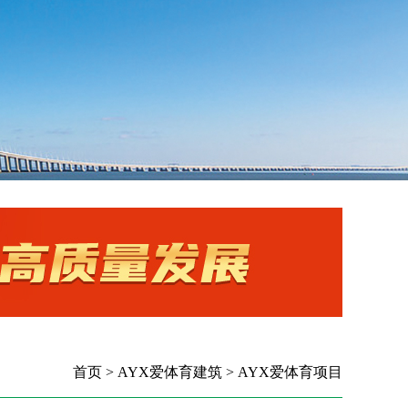
首页
>
AYX爱体育建筑
>
AYX爱体育项目