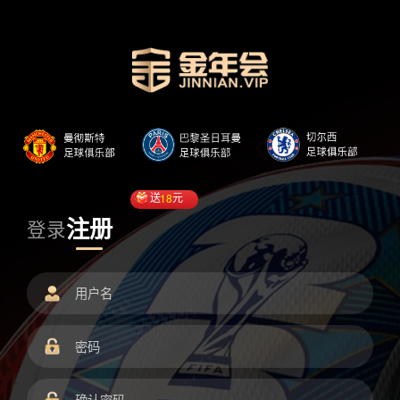
送
18
元
注册
登录