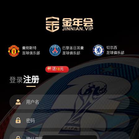
送
18
元
注册
登录