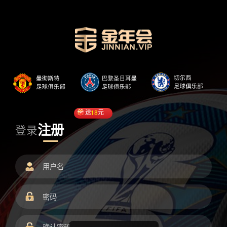
送
18
元
注册
登录