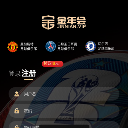
送
18
元
注册
登录