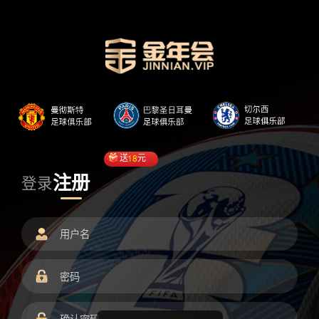
送
18
元
注册
登录