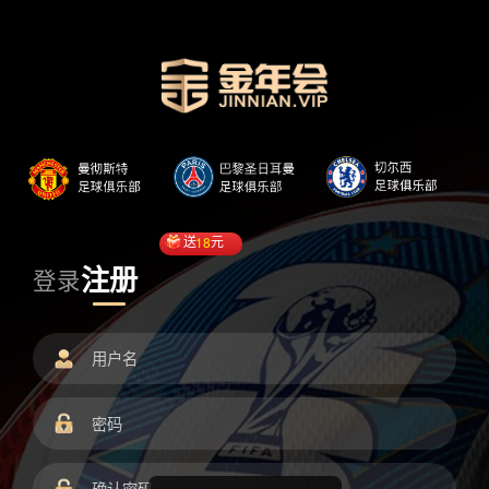
送
18
元
注册
登录