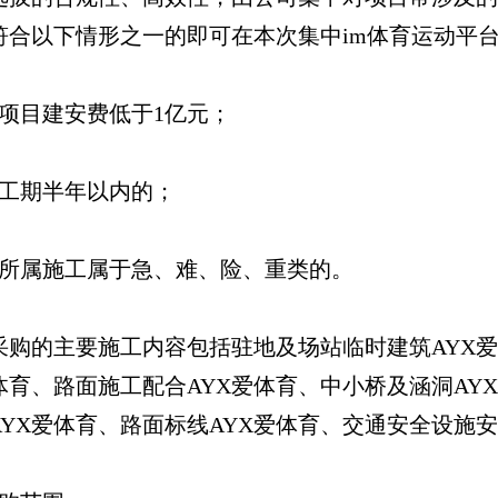
符合以下情形之一的即可在本次集中im体育运动平
）项目建安费低于1亿元；
）工期半年以内的；
）所属施工属于急、难、险、重类的。
采购的主要施工内容包括驻地及场站临时建筑AYX爱
体育、路面施工配合AYX爱体育、中小桥及涵洞AY
YX爱体育、路面标线AYX爱体育、交通安全设施安