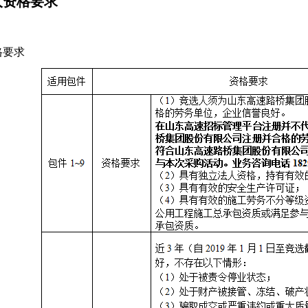
人资格要求
格要求