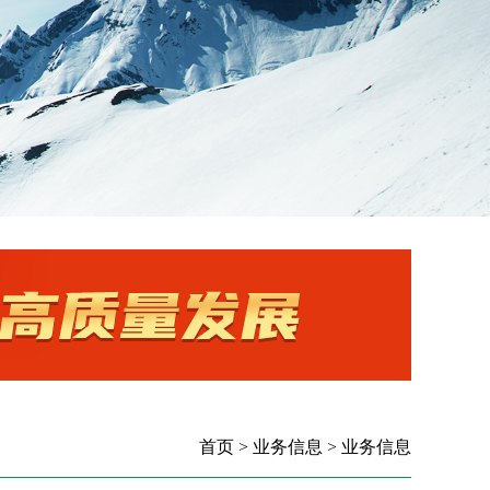
首页
>
业务信息
>
业务信息