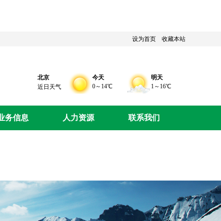
设为首页
收藏本站
业务信息
人力资源
联系我们