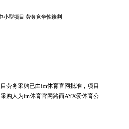
内中小型项目 劳务竞争性谈判
型项目劳务采购已由im体育官网批准，项目
采购人为im体育官网路面AYX爱体育公