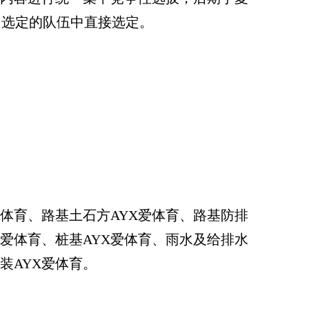
台选定的队伍中直接选定。
体育、路基土石方AYX爱体育、路基防排
X爱体育、桩基AYX爱体育、雨水及给排水
装AYX爱体育。