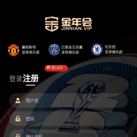
送
18
元
注册
登录