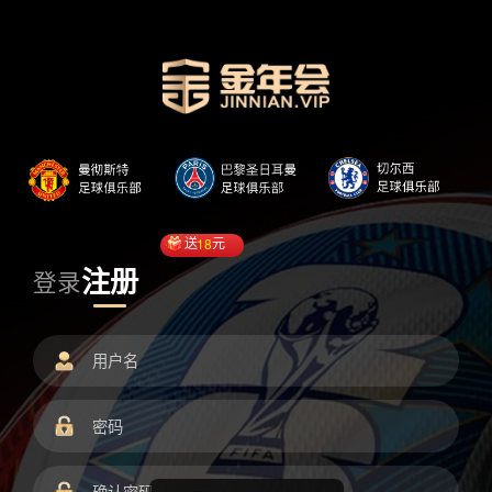
送
18
元
注册
登录