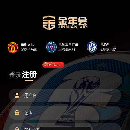
送
18
元
注册
登录