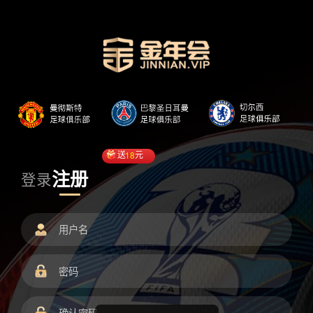
送
18
元
注册
登录