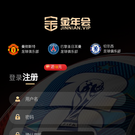
送
18
元
注册
登录